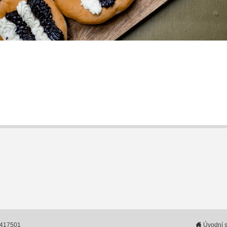
6417501
Úvodní s