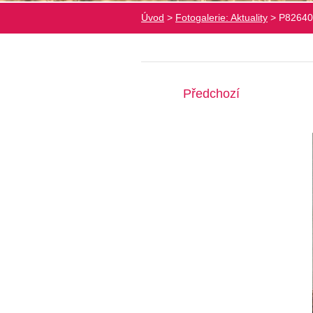
Úvod
>
Fotogalerie: Aktuality
>
P82640
Předchozí