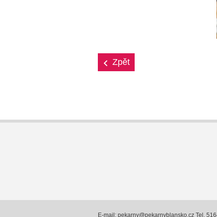
Zpět
E-mail: pekarny@pekarnyblansko.cz Tel. 51