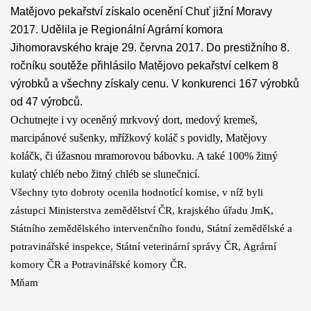
Matějovo pekařství získalo ocenění Chuť jižní Moravy
2017. Udělila je Regionální Agrární komora
Jihomoravského kraje 29. června 2017. Do prestižního 8.
ročníku soutěže přihlásilo Matějovo pekařství celkem 8
výrobků a všechny získaly cenu. V konkurenci 167 výrobků
od 47 výrobců.
Ochutnejte i vy oceněný mrkvový dort, medový kremeš,
marcipánové sušenky, mřížkový koláč s povidly, Matějovy
koláčk, či úžasnou mramorovou bábovku. A také 100% žitný
kulatý chléb nebo žitný chléb se slunečnicí.
Všechny tyto dobroty ocenila hodnotící komise, v níž byli
zástupci Ministerstva zemědělství ČR, krajského úřadu JmK,
Státního zemědělského intervenčního fondu, Státní zemědělské a
potravinářské inspekce, Státní veterinární správy ČR, Agrární
komory ČR a Potravinářské komory ČR.
Mňam