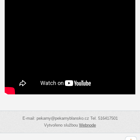
E-mail: pekarny@pekarnyblansko.cz Tel. 516417501
Vytvořeno službou
Webnode